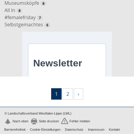
Museumsköpfe
8
All In
8
#femalefriday
7
Selbstgemachtes
6
1
2
›
© Landschaftsverband Westfalen-Lippe (LWL)
Nach oben
Seite drucken
Fehler melden
Barrierefreiheit
Cookie-Einstellungen
Datenschutz
Impressum
Kontakt