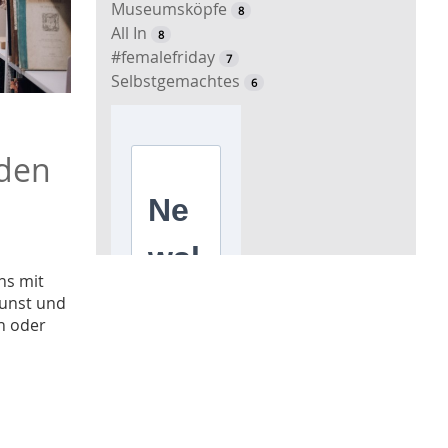
Museumsköpfe
8
All In
8
#femalefriday
7
Selbstgemachtes
6
 den
ns mit
Kunst und
n oder