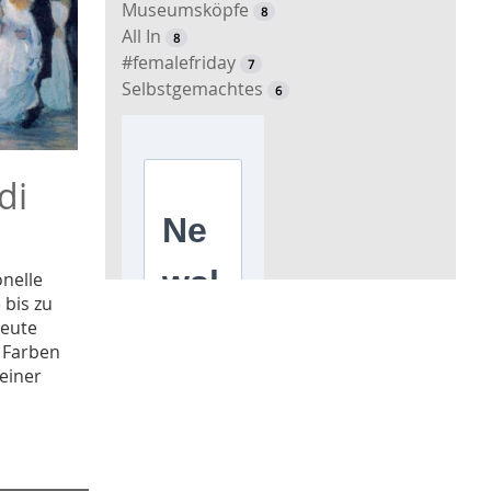
Museumsköpfe
8
All In
8
#femalefriday
7
Selbstgemachtes
6
di
onelle
 bis zu
heute
 Farben
 einer