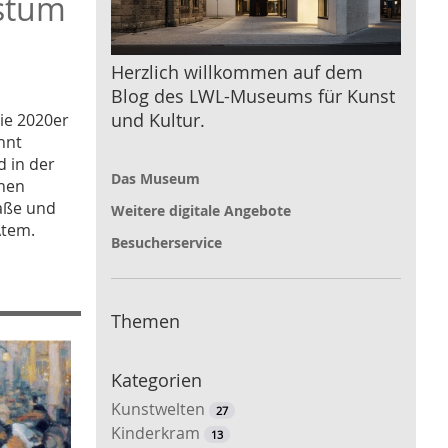
hstum
Herzlich willkommen auf dem
Blog des LWL-Museums für Kunst
und Kultur.
ie 2020er
hnt
d in der
Das Museum
nnen
raße und
Weitere digitale Angebote
Atem.
Besucherservice
Themen
Kategorien
Kunstwelten
27
Kinderkram
13