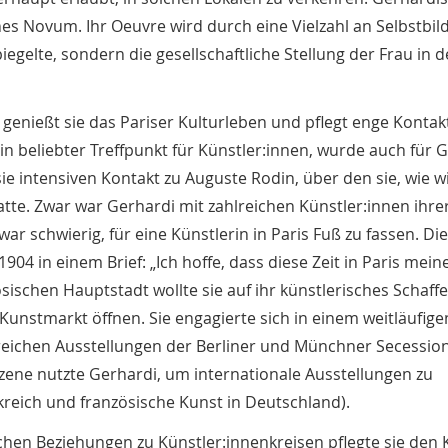
hes Novum. Ihr Oeuvre wird durch eine Vielzahl an Selbstbil
iegelte, sondern die gesellschaftliche Stellung der Frau in 
genießt sie das Pariser Kulturleben und pflegt enge Kontak
n beliebter Treffpunkt für Künstler:innen, wurde auch für 
ie intensiven Kontakt zu Auguste Rodin, über den sie, wie w
te. Zwar war Gerhardi mit zahlreichen Künstler:innen ihrer
 war schwierig, für eine Künstlerin in Paris Fuß zu fassen. Di
04 in einem Brief: „Ich hoffe, dass diese Zeit in Paris mein
sischen Hauptstadt wollte sie auf ihr künstlerisches Schaff
nstmarkt öffnen. Sie engagierte sich in einem weitläufige
lreichen Ausstellungen der Berliner und Münchner Secession
ene nutzte Gerhardi, um internationale Ausstellungen zu
reich und französische Kunst in Deutschland).
chen Beziehungen zu Künstler:innenkreisen pflegte sie den 