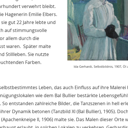
rhundert verwehrt bleibt.
ie Hagenerin Emilie Elbers.
sie gut 22 Jahre lebte und
sich auf stimmungsvolle
or allem durch die
sst waren. Später malte
 Stillleben. Sie nutzte
leuchtenden Farben.
Ida Gerhardi, Selbstbildnis, 1907, Öl
selbstbestimmtes Leben, das auch Einfluss auf ihre Malerei 
gnügungslokalen wie dem Bal Bullier bestärkte Lebensgefühl
. So entstanden zahlreiche Bilder, die Tanzszenen in hell er
ihrer Dynamik betonen (Tanzbild XI (Bal Bullier), 1905). Doc
Apachenkneipe II, 1906) malte sie. Das Malen dieser Orte 
haupt erlaubt, in solchen Lokalen zu verkehren. Gerhardis