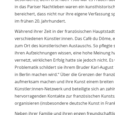
in das Pariser Nachtleben waren ein kunsthistorisc
bereichert, dass nicht nur ihre eigene Verfassung sp
im frühen 20. Jahrhundert.
Während ihrer Zeit in der französischen Hauptstadt 
verschiedenen Künstler:innen. Das Café du Dôme, ei
zum Ort des künstlerischen Austauschs. So pflegte s
ihren Aufzeichnungen wissen, eine hohe Meinung hat
vernetzt, wirklichen Erfolg hatte sie jedoch nicht. Es
Problematik schildert sie ihrem Bruder Karl-August 19
in Berlin machen wird.“ Über die Grenzen der franzö
aufmerksam machen und ihre Kunst einem breiten Ku
Künstler:innen-Netzwerk und beteiligte sich an zah
hervorragenden Kontakte zur französischen Kunstsz
organisieren (insbesondere deutsche Kunst in Frank
Neben ihrer Familie und ihren engen freundschaftli