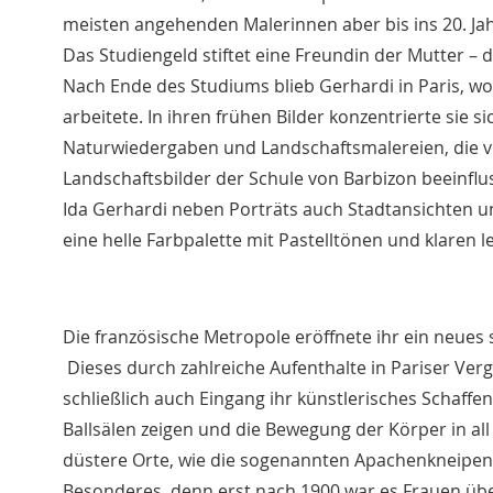
meisten angehenden Malerinnen aber bis ins 20. Jah
Das Studiengeld stiftet eine Freundin der Mutter – d
Nach Ende des Studiums blieb Gerhardi in Paris, wo 
arbeitete. In ihren frühen Bilder konzentrierte sie 
Naturwiedergaben und Landschaftsmalereien, die v
Landschaftsbilder der Schule von Barbizon beeinflu
Ida Gerhardi neben Porträts auch Stadtansichten und
eine helle Farbpalette mit Pastelltönen und klaren 
Die französische Metropole eröffnete ihr ein neues 
Dieses durch zahlreiche Aufenthalte in Pariser Ver
schließlich auch Eingang ihr künstlerisches Schaffen
Ballsälen zeigen und die Bewegung der Körper in all 
düstere Orte, wie die sogenannten Apachenkneipen (
Besonderes, denn erst nach 1900 war es Frauen über