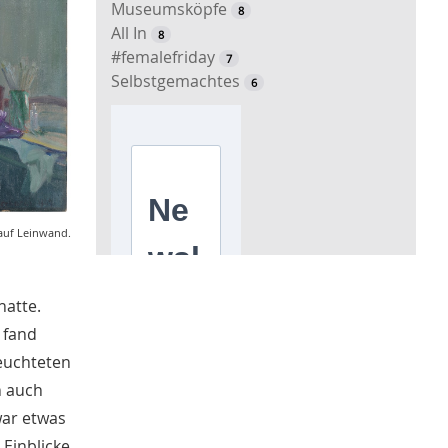
Museumsköpfe
8
All In
8
#femalefriday
7
Selbstgemachtes
6
 auf Leinwand.
hatte.
 fand
leuchteten
h auch
war etwas
 Einblicke