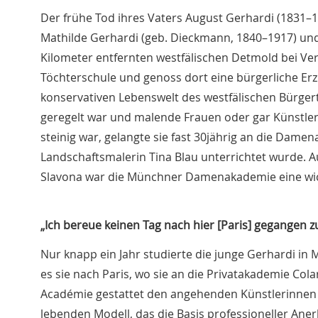
Der frühe Tod ihres Vaters August Gerhardi (1831–
Mathilde Gerhardi (geb. Dieckmann, 1840–1917) und 
Kilometer entfernten westfälischen Detmold bei Ve
Töchterschule und genoss dort eine bürgerliche Erz
konservativen Lebenswelt des westfälischen Bürgertum
geregelt war und malende Frauen oder gar Künstler
steinig war, gelangte sie fast 30jährig an die Dam
Landschaftsmalerin Tina Blau unterrichtet wurde. Au
Slavona war die Münchner Damenakademie eine wich
„Ich bereue keinen Tag nach hier [Paris] gegangen z
Nur knapp ein Jahr studierte die junge Gerhardi in
es sie nach Paris, wo sie an die Privatakademie Cola
Académie gestattet den angehenden Künstlerinnen
lebenden Modell, das die Basis professioneller Ane