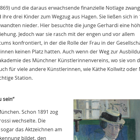
1869) und die daraus erwachsende finanzielle Notlage zwan
ihre drei Kinder zum Wegzug aus Hagen. Sie ließen sich in
rwandten nieder. Hier besuchte die junge Gerhardi eine hö
iehung. Jedoch war sie rasch mit der engen und vor allem
s konfrontiert, in der die Rolle der Frau in der Gesellscha
innen keinen Platz hatten. Auch wenn der Weg zur Ausbild
enakademie des Münchner Künstlerinnenvereins, wo sie von 
ch für viele andere Künstlerinnen, wie Käthe Kollwitz oder
tige Station.
u sein“
 München. Schon 1891 zog
rossi wechselte. Die
 sogar das Aktzeichnen am
rkennung bildet, den