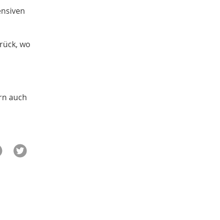
ensiven
rück, wo
ern auch