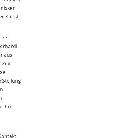
dnissen
der Kunst
te zu
Gerhardi
ir aus
 Zeit
ese
e Stellung
en
n
. Ihre
Kontakt