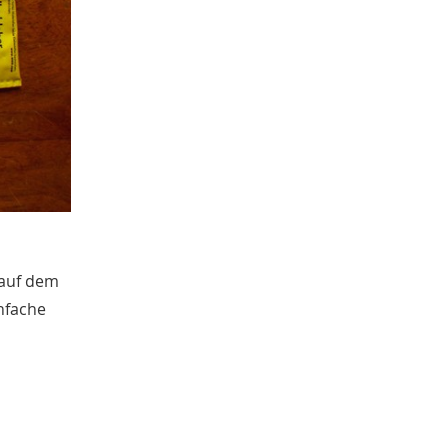
 auf dem
infache