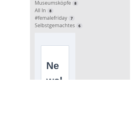
Museumsköpfe
8
All In
8
#femalefriday
7
Selbstgemachtes
6