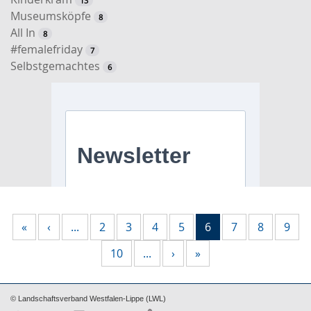
13
Museumsköpfe
8
All In
8
#femalefriday
7
Selbstgemachtes
6
«
‹
...
2
3
4
5
6
7
8
9
10
...
›
»
© Landschaftsverband Westfalen-Lippe (LWL)