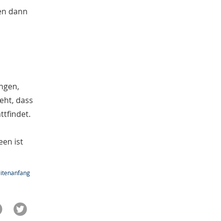
en dann
ingen,
eht, dass
tfindet.
een ist
itenanfang