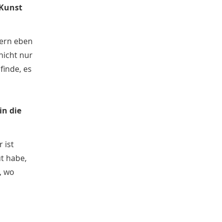
 Kunst
dern eben
nicht nur
finde, es
in die
 ist
ut habe,
, wo