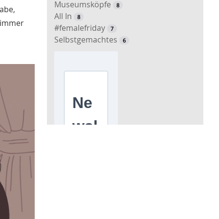
Museumsköpfe
8
abe,
All In
8
 immer
#femalefriday
7
Selbstgemachtes
6