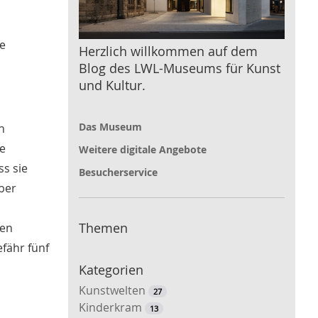
ie
Herzlich willkommen auf dem
Blog des LWL-Museums für Kunst
und Kultur.
Das Museum
n
e
Weitere digitale Angebote
ss sie
Besucherservice
ber
Themen
ben
efähr fünf
Kategorien
Kunstwelten
27
Kinderkram
13