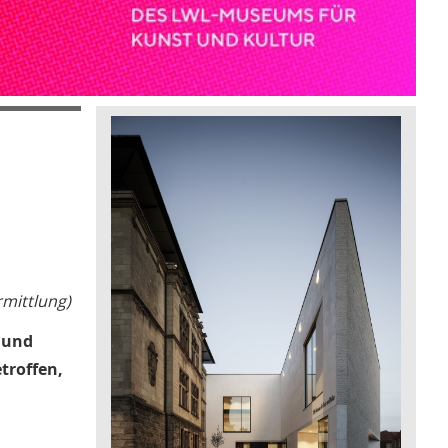
rmittlung)
 und
troffen,