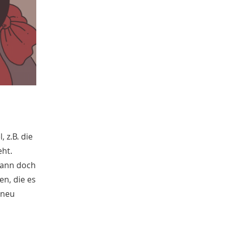
 z.B. die
eht.
 dann doch
en, die es
 neu