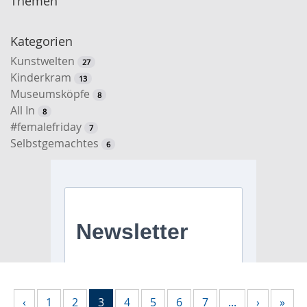
Themen
Kategorien
Kunstwelten
27
Kinderkram
13
Museumsköpfe
8
All In
8
#femalefriday
7
Selbstgemachtes
6
‹
1
2
3
4
5
6
7
...
›
»